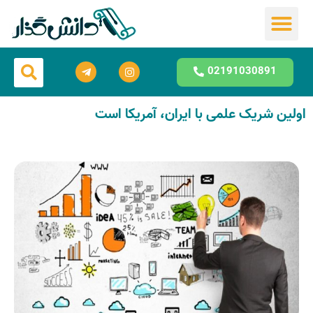
مشاوره تحصیلی
02191030891
اولین شریک علمی با ایران، آمریکا است