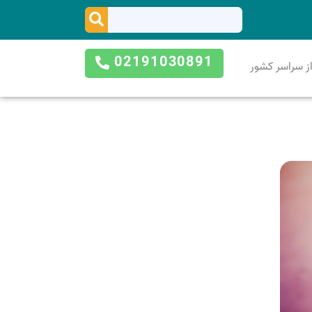
02191030891
ز سراسر کشور