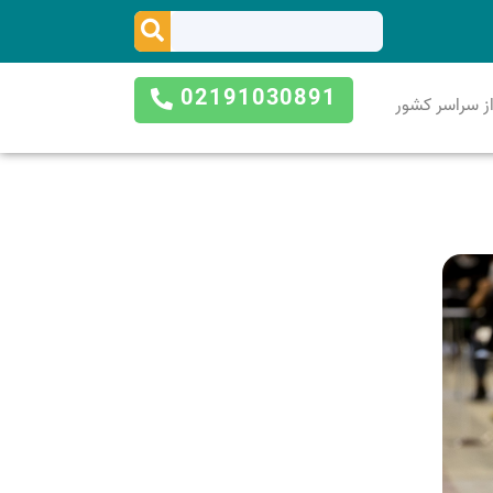
02191030891
ز سراسر کشور